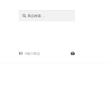
検
検
索
索
対
象:
¥
0
0個の商品