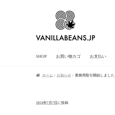
ナ
コ
ビ
ン
ゲ
テ
ー
ン
シ
ツ
ョ
へ
ン
ス
SHOP
お買い物カゴ
お支払い
へ
キ
ス
ッ
キ
プ
ホーム
お知らせ
業務用取引開始しました
ッ
プ
2024年7月7日
に投稿