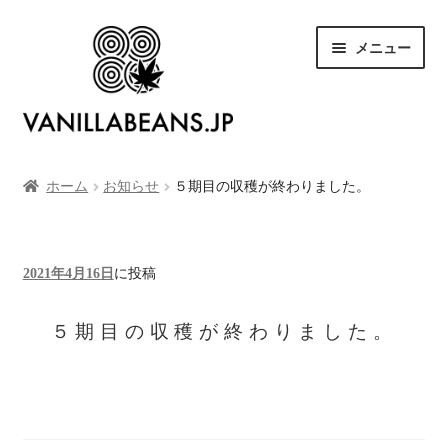
ナ
コ
メニュー
ビ
ン
ゲ
テ
ー
ン
シ
ツ
SHOP
ョ
へ
ン
ス
ホーム
お知らせ
５期目の収穫が終わりました。
お買い物カゴ
へ
キ
ス
ッ
キ
プ
お支払い
2021年4月16日
に投稿
ッ
プ
５期目の収穫が終わりました。