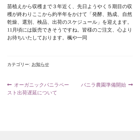
苗植えから収穫まで３年近く、先日ようやく５期目の収
穫が終わりここから約半年をかけて「発酵、熟成、自然
乾燥、選別、検品、出荷のスケジュール」を迎えます。
11月頃には販売できそうですね。皆様のご注文、心より
お待ちいたしております。楓や一同
カテゴリー:
お知らせ
投
前
次
オーガニックバニラペー
バニラ農園準備開始
稿
の
の
スト出荷遅延について
ナ
投
投
ビ
稿:
稿:
ゲ
ー
シ