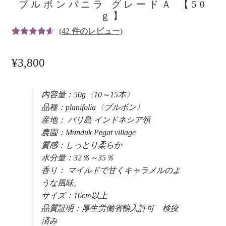
ブルボンバニラ グレードＡ 【50
ｇ】
(
42
件のレビュー)
42
件の利用
者評価に
¥
3,800
基づく5段
階評価の
うち、
4.64
内容量：50g〈10～15本〉
点
品種：planifolia〈ブルボン〉
産地： バリ島 インドネシア領
農園：Munduk Pegat village
質感：しっとり柔らか
水分量：32％～35％
香り： マイルドで甘くキャラメルのよ
うな風味。
サイズ：16cm以上
品質証明：厚生労働省輸入許可 検疫
済み