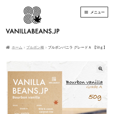
ナ
コ
メニュー
ビ
ン
ゲ
テ
ー
ン
シ
ツ
SHOP
ョ
へ
ン
ス
ホーム
ブルボン種
ブルボンバニラ グレードＡ 【50ｇ】
お買い物カゴ
へ
キ
ス
ッ
キ
プ
お支払い
ッ
プ