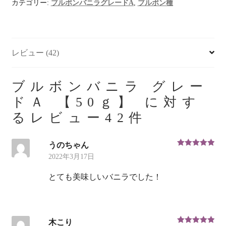
バ
カテゴリー:
ブルボンバニラグレードA
,
ブルボン種
ニ
ラ
グ
レビュー (42)
レ
ー
ド
ブルボンバニラ グレー
Ａ
ドＡ 【50ｇ】
に対す
【50
るレビュー42件
ｇ】
個
うのちゃん
5段階中
5
の
2022年3月17日
評価
とても美味しいバニラでした！
木こり