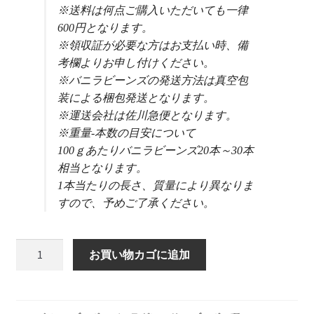
※送料は何点ご購入いただいても一律
600円となります。
※領収証が必要な方はお支払い時、備
考欄よりお申し付けください。
※バニラビーンズの発送方法は真空包
装による梱包発送となります。
※運送会社は佐川急便となります。
※重量-本数の目安について
100ｇあたりバニラビーンズ20本～30本
相当となります。
1本当たりの長さ、質量により異なりま
すので、予めご了承ください。
ブ
お買い物カゴに追加
ル
ボ
ン