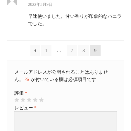
5段階中
5
の
2022年3月9日
評価
早速使いました。甘い香りが印象的なバニラ
でした。
1
…
7
8
9
メールアドレスが公開されることはありませ
ん。
※
が付いている欄は必須項目です
評価
*
レビュー
*