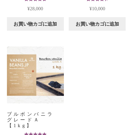
5段階中
5段階中
¥
28,000
¥
10,000
4.80
の評価
4.43
の評
価
お買い物カゴに追加
お買い物カゴに追加
ブルボンバニラ
グレードＡ
【1kg】