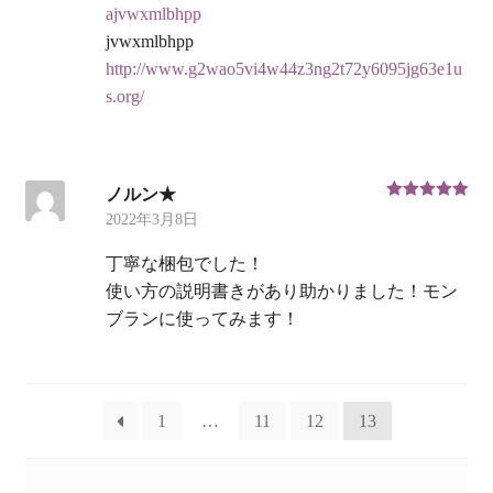
ajvwxmlbhpp
jvwxmlbhpp
http://www.g2wao5vi4w44z3ng2t72y6095jg63e1u
s.org/
ノルン★
5段階中
5
の
2022年3月8日
評価
丁寧な梱包でした！
使い方の説明書きがあり助かりました！モン
ブランに使ってみます！
1
…
11
12
13