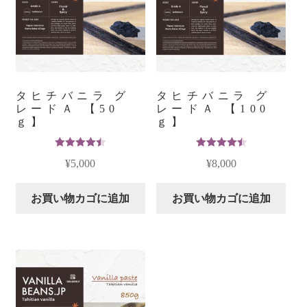
タヒチバニラ グ
タヒチバニラ グ
レードＡ 【50
レードＡ 【100
ｇ】
ｇ】
5段階中
5段階中
¥
5,000
¥
8,000
4.52
の評価
4.56
の評価
お買い物カゴに追加
お買い物カゴに追加