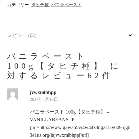
ー
カテゴリー:
タヒチ種
,
バニラペースト
ス
ト
100g【タ
レビュー (62)
ヒ
チ
種】
バニラペースト
個
100g【タヒチ種】
に
対するレビュー62件
jvwxmlbhpp
2024年1月16日
バニラペースト 100g【タヒチ種】 –
VANILLABEANS.JP
[url=http://www.g2wao5vi4w44z3ng2t72y6095jg6
3e1us.org/]ujvwxmlbhpp[/url]