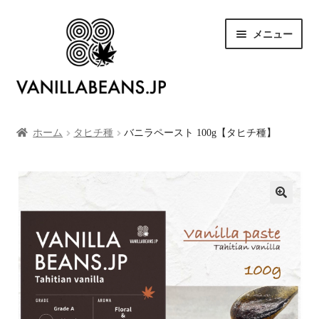
ナ
コ
メニュー
ビ
ン
ゲ
テ
ー
ン
シ
ツ
SHOP
ョ
へ
ン
ス
ホーム
タヒチ種
バニラペースト 100g【タヒチ種】
お買い物カゴ
へ
キ
ス
ッ
キ
プ
お支払い
ッ
プ