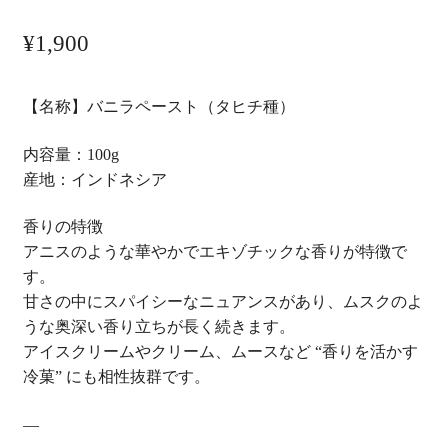
61
件の利用
者評価に
¥
1,900
基づく5段
階評価の
うち、
【名称】バニラペースト（タヒチ種）
4.39
点
内容量：100g
産地：インドネシア
香りの特徴
アニスのような華やかでエキゾチックな香りが特徴で
す。
甘さの中にスパイシーなニュアンスがあり、ムスクのよ
うな奥深い香り立ちが長く続きます。
アイスクリームやクリーム、ムースなど “香りを活かす
冷菓” にも相性抜群です。
—