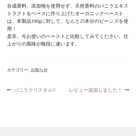
合成香料、添加物を使用せず、天然香料のバニラエキス
トラクトをベースに作り上げたオーガニックペースト
は、本製品100gに対して、なんと25本分のビーンズを使
用！
是非、今お使いのペーストと比較してみてください。仕
上がりの風味が格段に違います。
カテゴリー:
お知らせ
投
前
次
バニラクリスタル!!
レビュー追加しました！
稿
の
の
ナ
投
投
ビ
稿:
稿:
ゲ
ー