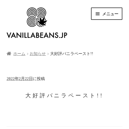
ナ
コ
メニュー
ビ
ン
ゲ
テ
ー
ン
シ
ツ
SHOP
ョ
へ
ン
ス
ホーム
お知らせ
大好評バニラペースト!!
お買い物カゴ
へ
キ
ス
ッ
キ
プ
お支払い
2022年2月22日
に投稿
ッ
プ
大好評バニラペースト!!