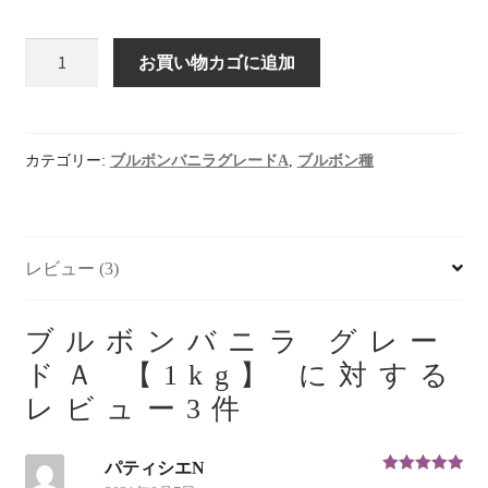
ブ
お買い物カゴに追加
ル
ボ
ン
バ
カテゴリー:
ブルボンバニラグレードA
,
ブルボン種
ニ
ラ
グ
レビュー (3)
レ
ー
ド
ブルボンバニラ グレー
Ａ
ドＡ 【1kg】
に対する
【1kg】
レビュー3件
個
パティシエN
5段階中
5
の