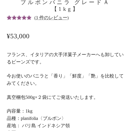
ブルボンバニラ グレードＡ
【1kg】
(
3
件のレビュー)
3
件の利用者
評価に基づ
¥
53,000
く5段階評
価のうち、
5.00
点
フランス、イタリアの大手洋菓子メーカーへも卸してい
るビーンズです。
今お使いのバニラと「香り」「鮮度」「艶」を比較して
みてください。
真空梱包500g×２袋にてご発送いたします。
内容量：1kg
品種：planifolia〈ブルボン〉
産地： バリ島 インドネシア領