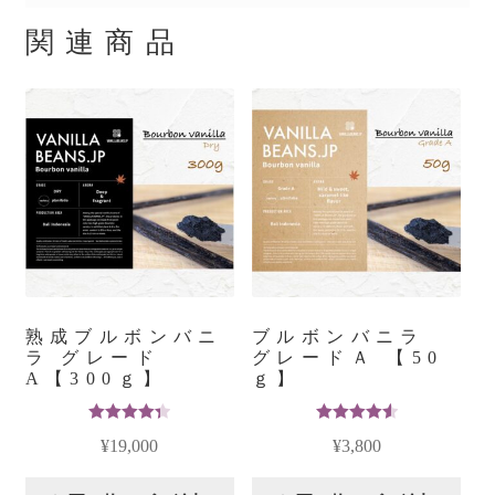
関連商品
熟成ブルボンバニ
ブルボンバニラ
ラ グレード
グレードＡ 【50
A【300ｇ】
ｇ】
5段階中
5段階中
¥
19,000
¥
3,800
4.40
の評
4.64
の評価
価