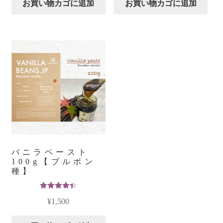
お買い物カゴに追加
お買い物カゴに追加
バニラペースト
100g【ブルボン
種】
5段階中
¥
1,500
4.43
の評
価