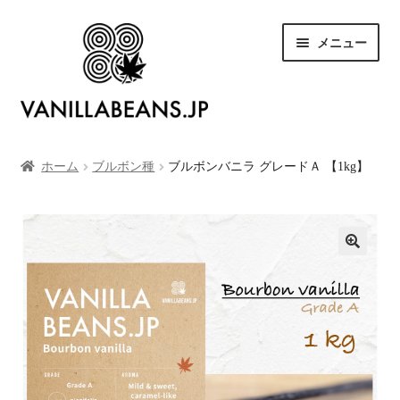
ナ
コ
メニュー
ビ
ン
ゲ
テ
ー
ン
シ
ツ
SHOP
ョ
へ
ン
ス
ホーム
ブルボン種
ブルボンバニラ グレードＡ 【1kg】
お買い物カゴ
へ
キ
ス
ッ
キ
プ
お支払い
ッ
プ